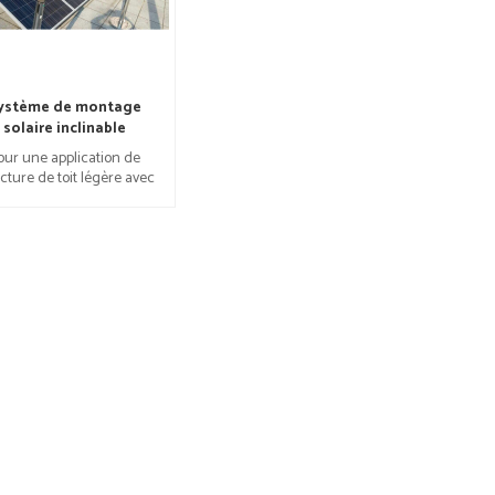
ystème de montage
solaire inclinable
our une application de
cture de toit légère avec
faible charge ponctuelle.