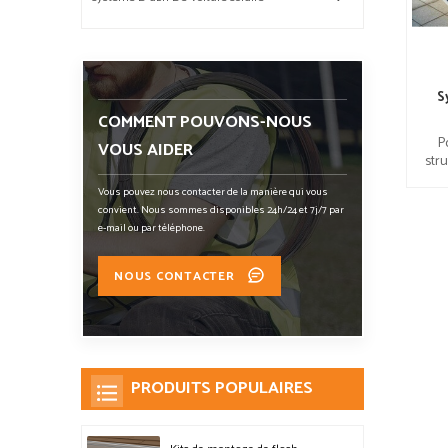
S
COMMENT POUVONS-NOUS
P
VOUS AIDER
stru
une 
Vous pouvez nous contacter de la manière qui vous
convient. Nous sommes disponibles 24h/24 et 7j/7 par
e-mail ou par téléphone.
NOUS CONTACTER
PRODUITS POPULAIRES