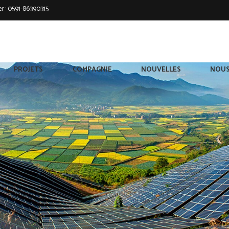
r :
0591-86390315
PROJETS
COMPAGNIE
NOUVELLES
NOUS