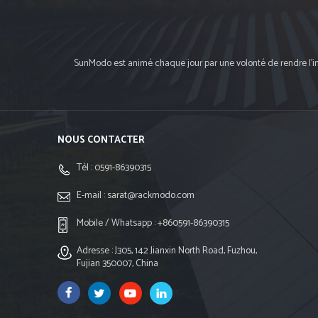
SunModo est animé chaque jour par une volonté de rendre l'ins
NOUS CONTACTER
Tél :
0591-86390315
E-mail :
sarat@rackmodo.com
Mobile / Whatsapp :
+860591-86390315
Adresse : J305, 142 Jianxin North Road, Fuzhou,
Fujian 350007, China