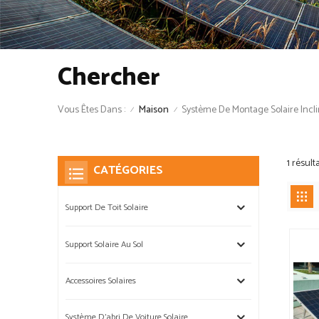
Chercher
Vous Êtes Dans :
Système De Montage Solaire Incli
Maison
/
/
1 résul
CATÉGORIES
Support De Toit Solaire
Support Solaire Au Sol
Accessoires Solaires
Système D'abri De Voiture Solaire