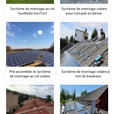
Système de montage au sol
Système de montage solaire
SunModo SunTurf
pour toit plat en béton
Caractéristiques des projets
Caractéristiques du
Application:Système de montage
projetApplication:Système de
au sol
montage solaire pour toit plat
solaireSystème:SoleilModoSystème
en bétonSystème : système
de montage au sol SunTurfLieu :
d'inclinaison EZEmplacement:
Amérique du NordTaille : 500KW
EUTaille : 200KW
Pré-assembler le système
Système de montage solaire pou
de montage au sol solaire
toit de bardeaux
Caractéristiques des projets
Caractéristiques des projets
Application:Système de
Application:Toit en bardeaux
montage au sol
composites/bitumeSystème:Systèm
solaireSystème:Pré-assembler
de montage solaire pour toit de
SolaireSystème de montage au
bardeauxLieu : Amérique du
solLieu : JaponTaille : 816KW
NordTaille : 100KW