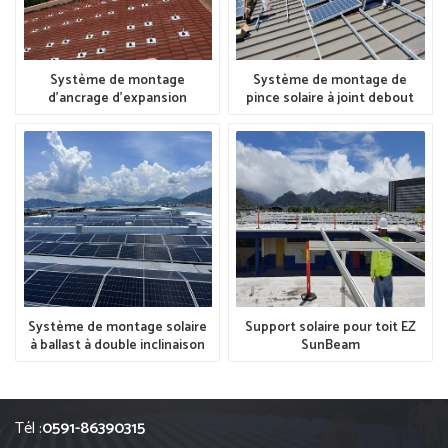
Système de montage
Système de montage de
d'ancrage d'expansion
pince solaire à joint debout
TopTile
Caractéristiques des projets
Caractéristiques des projets
Application: Toit en
Application:Toiture métallique
tuilesSystème:Système de
à joint deboutSystème:Système
montage d'ancrage
de montage de pince solaire à
d'expansion
joint deboutEmplacement :
TopTileEmplacement : UETaille
UETaille : 200KW
: 150KW
Système de montage solaire
Support solaire pour toit EZ
à ballast à double inclinaison
SunBeam
Caractéristiques des projets
Caractéristiques des projets
Application:Toit plat en
Application:Support solaire
bétonSystème:Système de
pour toit platSystème:Support
Tél :
0591-86390315
montage solaire à ballast à
solaire pour toit EZ