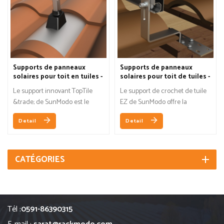
Supports de panneaux
Supports de panneaux
solaires pour toit en tuiles -
solaires pour toit de tuiles -
Solution TopTile
Solution de crochet
Le support innovant TopTile
Le support de crochet de tuile
&trade; de SunModo est le
EZ de SunModo offre la
premier syst&egrave;me de
solution solide et la plus simple
Detail
Detail
montage PV au monde
pour une installation sur un toit
enti&egrave;rement
en ardoise, en ciment ou en
mont&eacute; au-dessus des
tuiles plates.
tuiles. Le support
CATÉGORIES
brevet&eacute; &eacute;limine
le besoin de
d&eacute;construire le toit en
tuiles et r&eacute;duit
Tél :
0591-86390315
consid&eacute;rablement le
temps et minimise la rupture