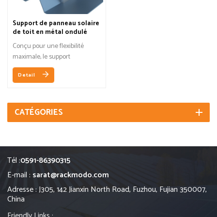
Support de panneau solaire
de toit en métal ondulé
trapézoïdal
Conçu pour une flexibilité
maximale, le support
RidgeBridge™ peut être fixé à
Detail
la plupart des profils de toit
ondulés traditionnels ou
trapézoïdaux.
CATÉGORIES
Tél :
0591-86390315
E-mail :
sarat@rackmodo.com
Adresse : J305, 142 Jianxin North Road, Fuzhou, Fujian 350007,
China
Friendly Links :