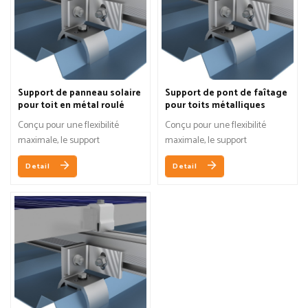
Support de panneau solaire
Support de pont de faîtage
pour toit en métal roulé
pour toits métalliques
enroulés
Conçu pour une flexibilité
Conçu pour une flexibilité
maximale, le support
maximale, le support
RidgeBridge™ peut être fixé à
RidgeBridge™ peut être fixé à
Detail
Detail
la plupart des profils de toit
la plupart des profils de toit
ondulés traditionnels ou
ondulés traditionnels ou
trapézoïdaux.
trapézoïdaux.