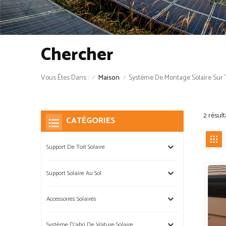
Chercher
Vous Êtes Dans :
Système De Montage Solaire Sur 
Maison
/
/
2 résul
CATÉGORIES
Support De Toit Solaire
Support Solaire Au Sol
Accessoires Solaires
Système D'abri De Voiture Solaire