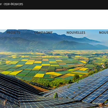
r :
0591-86390315
PROJETS
COMPAGNIE
NOUVELLES
NOUS