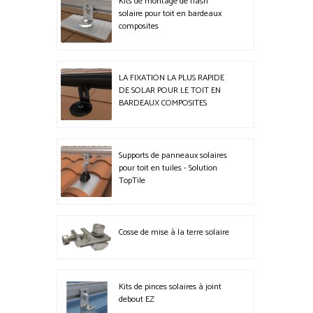
pa
Kits de montage de flash
join
solaire pour toit en bardeaux
int
composites
sup
so
r
rési
LA FIXATION LA PLUS RAPIDE
m
DE SOLAR POUR LE TOIT EN
BARDEAUX COMPOSITES
Supports de panneaux solaires
pour toit en tuiles - Solution
TopTile
Cosse de mise à la terre solaire
Kits de pinces solaires à joint
debout EZ