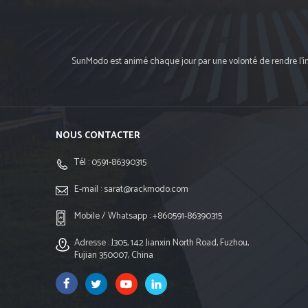
SunModo est animé chaque jour par une volonté de rendre l'ins
NOUS CONTACTER
Tél :
0591-86390315
E-mail :
sarat@rackmodo.com
Mobile / Whatsapp :
+860591-86390315
Adresse : J305, 142 Jianxin North Road, Fuzhou,
Fujian 350007, China